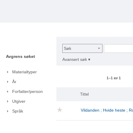
Søk
Avgrens søket
Avansert søk ▾
Materialtyper
1–1 av 1
År
Forfatter/person
Tittel
Utgiver
Vildanden ; Hvide heste ; 
Språk