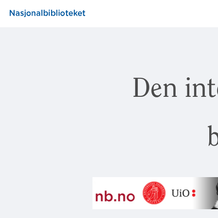
Den int
b