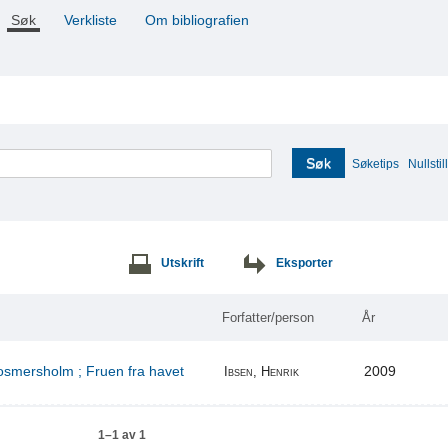
Søk
Verkliste
Om bibliografien
Søk
Søketips
Nullstill
Utskrift
Eksporter
Forfatter/person
År
Rosmersholm ; Fruen fra havet
2009
Ibsen, Henrik
1–1 av 1