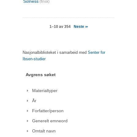
Solness
(finsk)
Neste
1–10 av 354
>>
Nasjonalbiblioteket i samarbeid med
Senter for
Ibsen-studier
Avgrens søket
Materialtyper
År
Forfatter/person
Generelt emneord
Omtalt navn