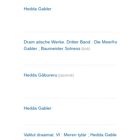
Hedda Gabler
Dram atische Werke. Dritter Band : Die Meerfrau ; Hedda
Gabler ; Baumeister Solness
(tysk)
Hedda Gâbureru
(japansk)
Hedda Gabler
Valitut draamat. VI : Meren tytär ; Hedda Gabler ; Rakentaj