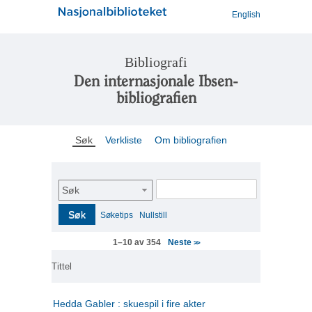
English
Bibliografi
Den internasjonale Ibsen-
bibliografien
Søk
Verkliste
Om bibliografien
Søk
Søk
Søketips
Nullstill
Neste
1–10 av 354
>>
Tittel
Hedda Gabler : skuespil i fire akter