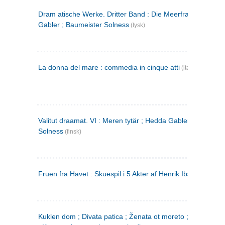
Dram atische Werke. Dritter Band : Die Meerfrau ; Hedda
Gabler ; Baumeister Solness
(tysk)
La donna del mare : commedia in cinque atti
(italiensk)
Valitut draamat. VI : Meren tytär ; Hedda Gabler ; Rakentaj
Solness
(finsk)
Fruen fra Havet : Skuespil i 5 Akter af Henrik Ibsen
Kuklen dom ; Divata patica ; Ženata ot moreto ; Malkijat Ejo