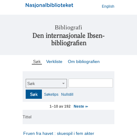
English
Bibliografi
Den internasjonale Ibsen-
bibliografien
Søk
Verkliste
Om bibliografien
Søk
Søk
Søketips
Nullstill
Neste
1–10 av 192
>>
Tittel
Fruen fra havet : skuespil i fem akter