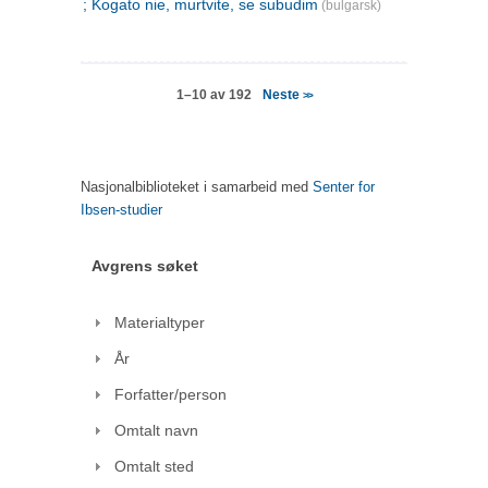
; Kogato nie, murtvite, se subudim
(bulgarsk)
Neste
1–10 av 192
>>
Nasjonalbiblioteket i samarbeid med
Senter for
Ibsen-studier
Avgrens søket
Materialtyper
År
Forfatter/person
Omtalt navn
Omtalt sted