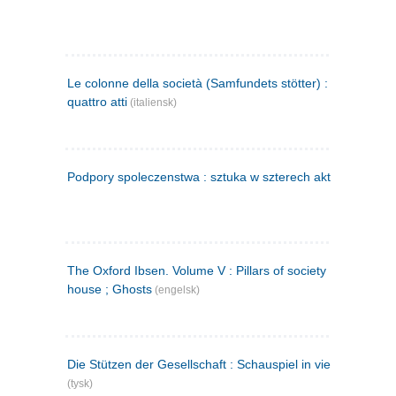
Le colonne della società (Samfundets stötter) : commedia 
quattro atti
(italiensk)
Podpory spoleczenstwa : sztuka w szterech aktach
(polsk)
The Oxford Ibsen. Volume V : Pillars of society ; A doll's
house ; Ghosts
(engelsk)
Die Stützen der Gesellschaft : Schauspiel in vier Aufzügen
(tysk)