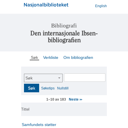
English
Bibliografi
Den internasjonale Ibsen-
bibliografien
Søk
Verkliste
Om bibliografien
Søk
Søk
Søketips
Nullstill
Neste
1–10 av 183
>>
Tittel
Samfundets støtter