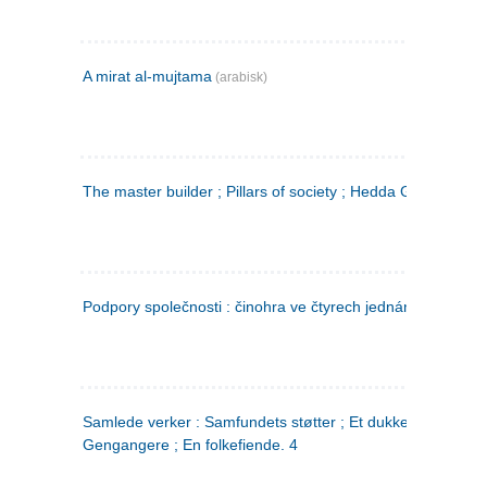
A mirat al-mujtama
(arabisk)
The master builder ; Pillars of society ; Hedda Gabler
Podpory společnosti : činohra ve čtyrech jednáních
(tsjekkis
Samlede verker : Samfundets støtter ; Et dukkehjem ;
Gengangere ; En folkefiende. 4