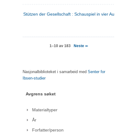
Stützen der Gesellschaft : Schauspiel in vier Aufzügen
(tysk
Neste
1–10 av 183
>>
Nasjonalbiblioteket i samarbeid med
Senter for
Ibsen-studier
Avgrens søket
Materialtyper
År
Forfatter/person