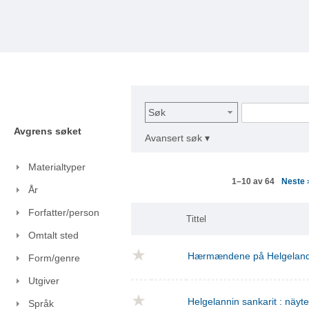
Søk
Avgrens søket
Avansert søk ▾
Materialtyper
Neste
1–10 av 64
År
Forfatter/person
Tittel
Omtalt sted
Hærmændene på Helgelan
Form/genre
Utgiver
Helgelannin sankarit : näyt
Språk