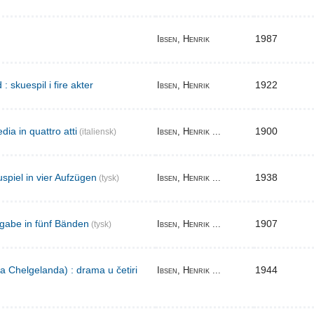
1987
Ibsen, Henrik
skuespil i fire akter
1922
Ibsen, Henrik
ia in quattro atti
1900
Ibsen, Henrik ...
(italiensk)
spiel in vier Aufzügen
1938
Ibsen, Henrik ...
(tysk)
gabe in fünf Bänden
1907
Ibsen, Henrik ...
(tysk)
a Chelgelanda) : drama u četiri
1944
Ibsen, Henrik ...