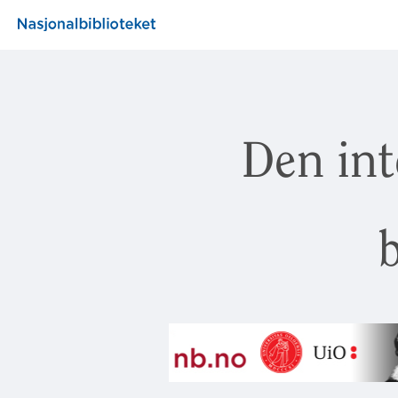
Den int
b