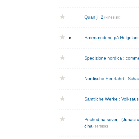
Quan ji. 2
(kinesisk)
e
Hærmændene på Helgeland : 
Spedizione nordica : commed
Nordische Heerfahrt : Schau
Sämtliche Werke : Volksaus
Pochod na sever : (Junaci c
čina
(serbisk)