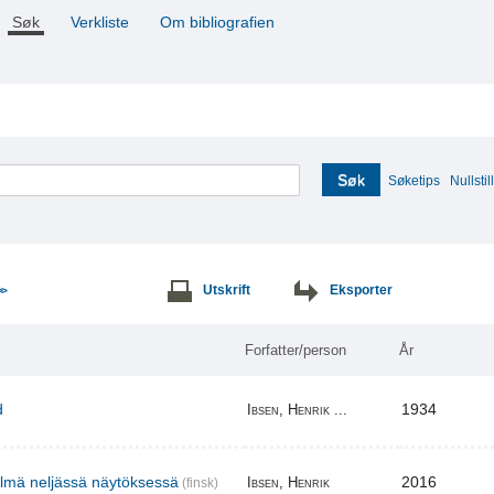
Søk
Verkliste
Om bibliografien
Søk
Søketips
Nullstill
Utskrift
Eksporter
>>
Forfatter/person
År
d
1934
Ibsen, Henrik ...
elmä neljässä näytöksessä
2016
Ibsen, Henrik
(finsk)