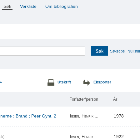
Søk
Verkliste
Om bibliografien
Søk
Søketips
Nullstill
Utskrift
Eksporter
>>
Forfatter/person
År
erne ; Brand ; Peer Gynt. 2
1978
Ibsen, Henrik ...
1922
Ibsen, Henrik
sk)