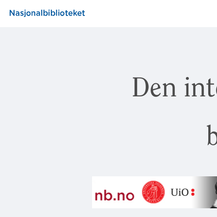
Den int
b