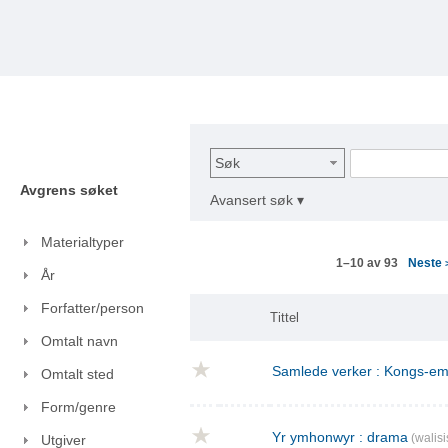
Søk
Avgrens søket
Avansert søk ▾
Materialtyper
Neste
1–10 av 93
År
Forfatter/person
Tittel
Omtalt navn
Samlede verker : Kongs-emn
Omtalt sted
Form/genre
Yr ymhonwyr : drama
(walisi
Utgiver