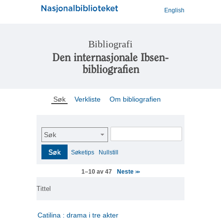
English
Bibliografi
Den internasjonale Ibsen-
bibliografien
Søk
Verkliste
Om bibliografien
Søk
Søk
Søketips
Nullstill
Neste
1–10 av 47
>>
Tittel
Catilina : drama i tre akter