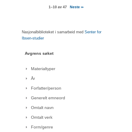
Neste
1–10 av 47
>>
Nasjonalbiblioteket i samarbeid med
Senter for
Ibsen-studier
Avgrens søket
Materialtyper
År
Forfatter/person
Generelt emneord
Omtalt navn
Omtalt verk
Form/genre