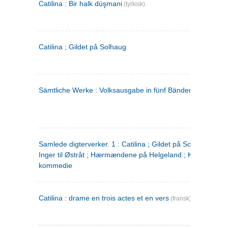
Catilina : Bir halk düşmani
(tyrkisk)
Catilina ; Gildet på Solhaug
Sämtliche Werke : Volksausgabe in fünf Bänden
(tysk)
Samlede digterverker. 1 : Catilina ; Gildet på Solhaug ; Fru
Inger til Østråt ; Hærmændene på Helgeland ; Kjærlighede
kommedie
Catilina : drame en trois actes et en vers
(fransk)