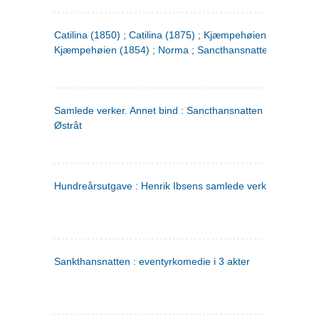
Catilina (1850) ; Catilina (1875) ; Kjæmpehøien (1850) ;
Kjæmpehøien (1854) ; Norma ; Sancthansnatten
Samlede verker. Annet bind : Sancthansnatten ; Fru Inger ti
Østråt
Hundreårsutgave : Henrik Ibsens samlede verker. 2
Sankthansnatten : eventyrkomedie i 3 akter