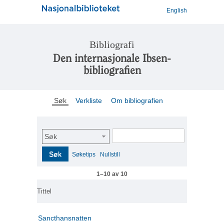
English
Bibliografi
Den internasjonale Ibsen-
bibliografien
Søk
Verkliste
Om bibliografien
Søk
Søk
Søketips
Nullstill
1–10 av 10
Tittel
Sancthansnatten