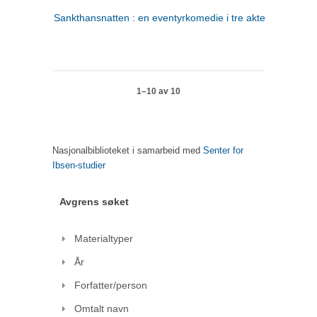
Sankthansnatten : en eventyrkomedie i tre akter
1–10 av 10
Nasjonalbiblioteket i samarbeid med
Senter for
Ibsen-studier
Avgrens søket
Materialtyper
År
Forfatter/person
Omtalt navn