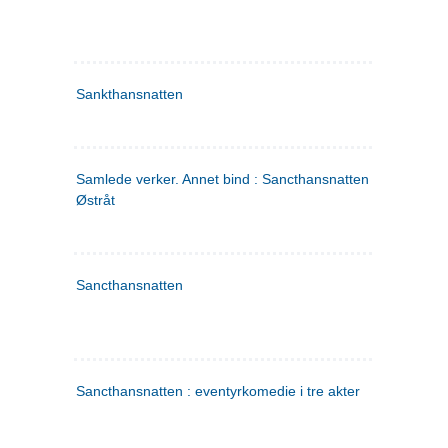
Sankthansnatten
Samlede verker. Annet bind : Sancthansnatten ; Fru Inger ti
Østråt
Sancthansnatten
Sancthansnatten : eventyrkomedie i tre akter