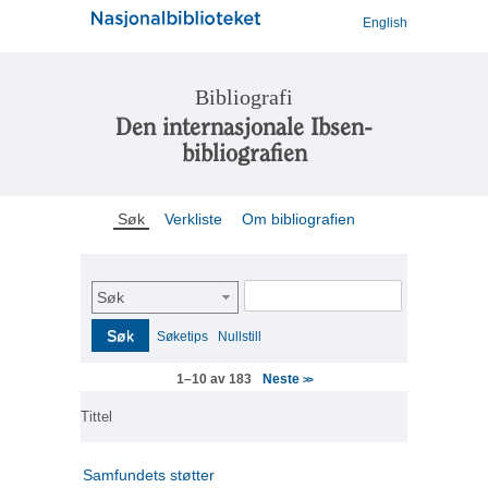
English
Bibliografi
Den internasjonale Ibsen-
bibliografien
Søk
Verkliste
Om bibliografien
Søk
Søk
Søketips
Nullstill
Neste
1–10 av 183
>>
Tittel
Samfundets støtter