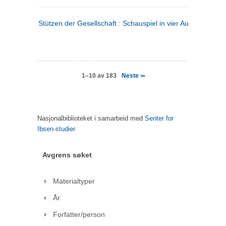
Stützen der Gesellschaft : Schauspiel in vier Aufzügen
(tysk
Neste
1–10 av 183
>>
Nasjonalbiblioteket i samarbeid med
Senter for
Ibsen-studier
Avgrens søket
Materialtyper
År
Forfatter/person