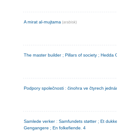
A mirat al-mujtama
(arabisk)
The master builder ; Pillars of society ; Hedda Gabler
Podpory společnosti : činohra ve čtyrech jednáních
(tsjekkis
Samlede verker : Samfundets støtter ; Et dukkehjem ;
Gengangere ; En folkefiende. 4