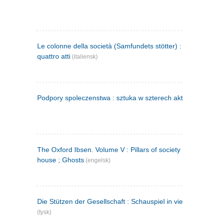
Le colonne della società (Samfundets stötter) : commedia 
quattro atti
(italiensk)
Podpory spoleczenstwa : sztuka w szterech aktach
(polsk)
The Oxford Ibsen. Volume V : Pillars of society ; A doll's
house ; Ghosts
(engelsk)
Die Stützen der Gesellschaft : Schauspiel in vier Aufzügen
(tysk)