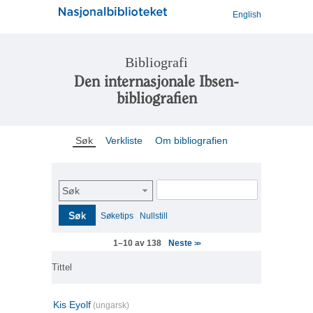
English
Bibliografi
Den internasjonale Ibsen-
bibliografien
Søk
Verkliste
Om bibliografien
Søk
Søk
Søketips
Nullstill
Neste
1–10 av 138
>>
Tittel
Kis Eyolf
(ungarsk)