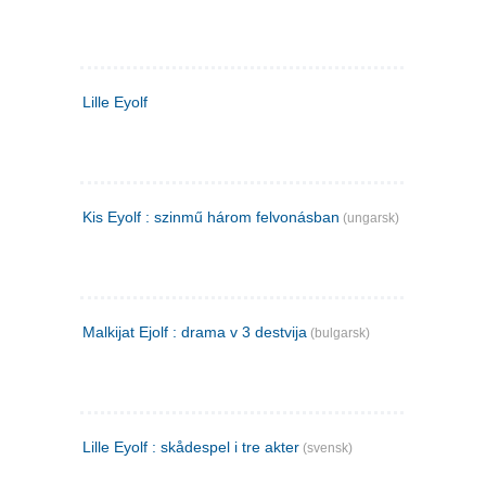
Lille Eyolf
Kis Eyolf : szinmű három felvonásban
(ungarsk)
Malkijat Ejolf : drama v 3 destvija
(bulgarsk)
Lille Eyolf : skådespel i tre akter
(svensk)