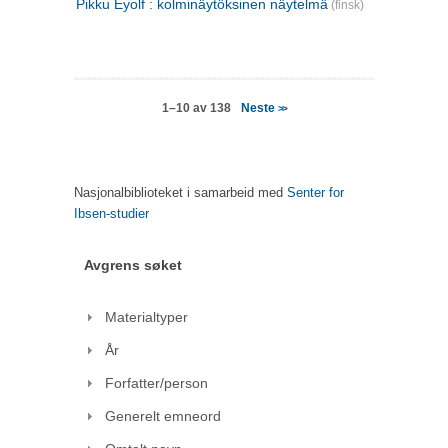
Pikku Eyolf : kolminäytöksinen näytelmä
(finsk)
Neste
1–10 av 138
>>
Nasjonalbiblioteket i samarbeid med
Senter for
Ibsen-studier
Avgrens søket
Materialtyper
År
Forfatter/person
Generelt emneord