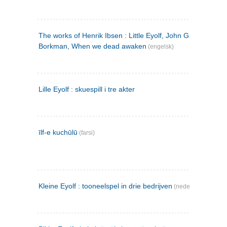
The works of Henrik Ibsen : Little Eyolf, John Gabriel
Borkman, When we dead awaken
(engelsk)
Lille Eyolf : skuespill i tre akter
īlf-e kuchūlū
(farsi)
Kleine Eyolf : tooneelspel in drie bedrijven
(nederlandsk)