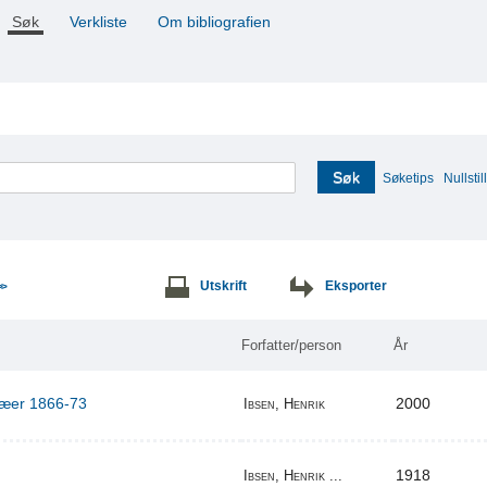
Søk
Verkliste
Om bibliografien
Søk
Søketips
Nullstill
Utskrift
Eksporter
>>
Forfatter/person
År
ilæer 1866-73
2000
Ibsen, Henrik
1918
Ibsen, Henrik ...