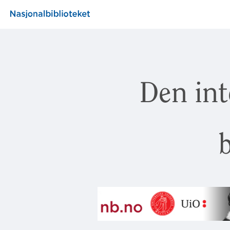
Den int
b