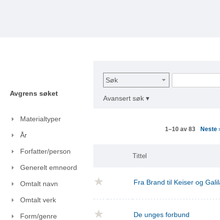
Søk
Avgrens søket
Avansert søk ▾
Materialtyper
Neste
1–10 av 83
År
Forfatter/person
Tittel
Generelt emneord
Fra Brand til Keiser og Gal
Omtalt navn
Omtalt verk
De unges forbund
Form/genre