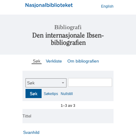
English
Bibliografi
Den internasjonale Ibsen-
bibliografien
Søk
Verkliste
Om bibliografien
Søk
Søk
Søketips
Nullstill
1–3 av 3
Tittel
Svanhild