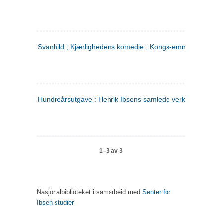
Svanhild ; Kjærlighedens komedie ; Kongs-emnerne
Hundreårsutgave : Henrik Ibsens samlede verker. 4
1–3 av 3
Nasjonalbiblioteket i samarbeid med
Senter for
Ibsen-studier