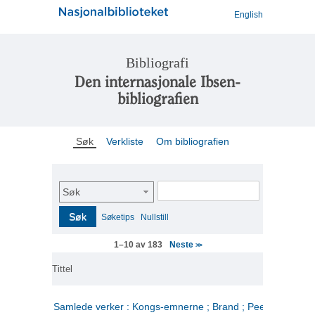
English
Bibliografi
Den internasjonale Ibsen-
bibliografien
Søk
Verkliste
Om bibliografien
Søk
Søk
Søketips
Nullstill
Neste
1–10 av 183
>>
Tittel
Samlede verker : Kongs-emnerne ; Brand ; Peer Gynt. 2