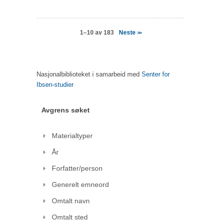
Neste
1–10 av 183
>>
Nasjonalbiblioteket i samarbeid med
Senter for
Ibsen-studier
Avgrens søket
Materialtyper
År
Forfatter/person
Generelt emneord
Omtalt navn
Omtalt sted