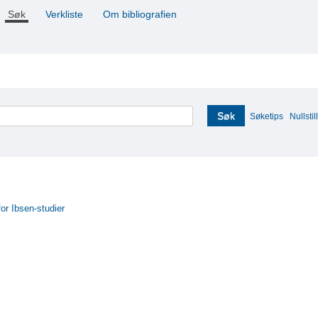
Søk
Verkliste
Om bibliografien
Søk
Søketips
Nullstill
for Ibsen-studier