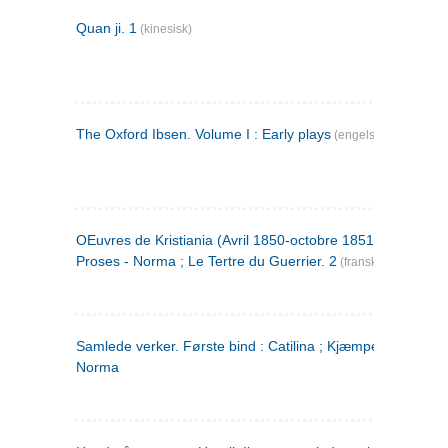
Quan ji. 1
(kinesisk)
The Oxford Ibsen. Volume I : Early plays
(engelsk)
OEuvres de Kristiania (Avril 1850-octobre 1851) : Poèmes 
Proses - Norma ; Le Tertre du Guerrier. 2
(fransk)
Samlede verker. Første bind : Catilina ; Kjæmpehøien ;
Norma