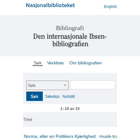
English
Bibliografi
Den internasjonale Ibsen-
bibliografien
Søk
Verkliste
Om bibliografien
Søk
Søk
Søketips
Nullstill
1–10 av 10
Tittel
Norma, eller en Politikers Kjærlighed : musik-tragedie i tre