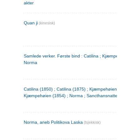
akter
Quan ji
(kinesisk)
Samlede verker. Første bind : Catilina ; Kjæmpehøien ;
Norma
Catilina (1850) ; Catilina (1875) ; Kjæmpehøien (1850) ;
Kjæmpehøien (1854) ; Norma ; Sancthansnatten
Norma, aneb Politikova Laska
(tsjekkisk)