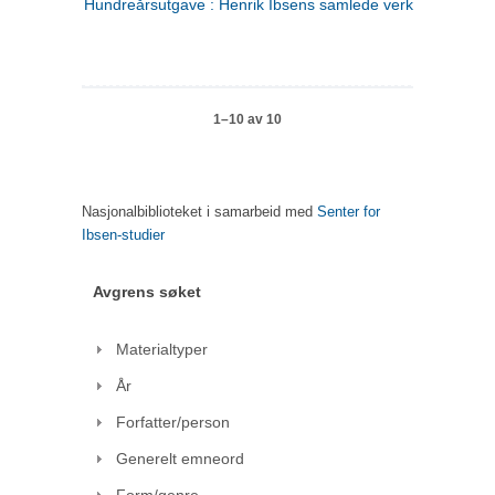
Hundreårsutgave : Henrik Ibsens samlede verker. 1
1–10 av 10
Nasjonalbiblioteket i samarbeid med
Senter for
Ibsen-studier
Avgrens søket
Materialtyper
År
Forfatter/person
Generelt emneord