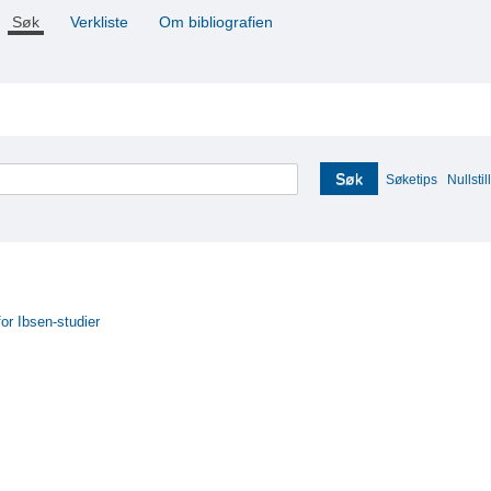
Søk
Verkliste
Om bibliografien
Søk
Søketips
Nullstill
for Ibsen-studier