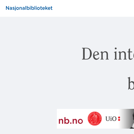
Den int
b