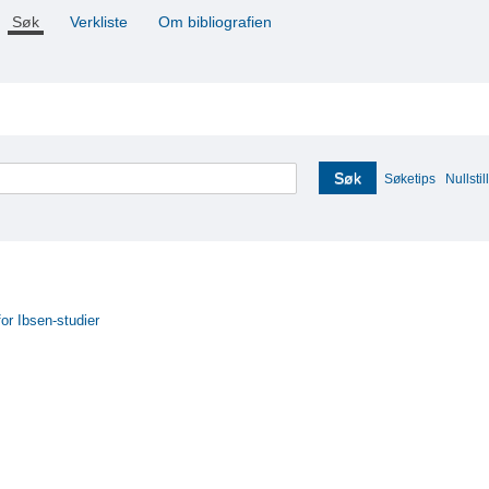
Søk
Verkliste
Om bibliografien
Søk
Søketips
Nullstill
for Ibsen-studier