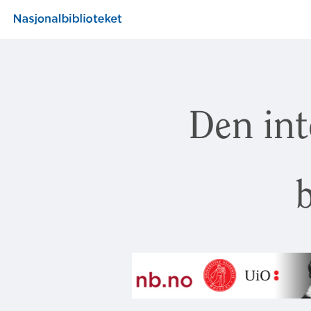
Den int
b