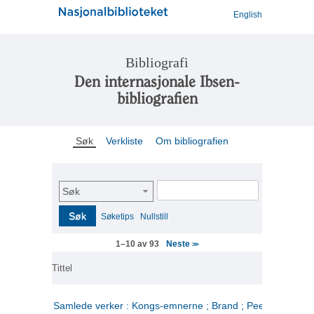
English
Bibliografi
Den internasjonale Ibsen-
bibliografien
Søk
Verkliste
Om bibliografien
Søk
Søk
Søketips
Nullstill
Neste
1–10 av 93
>>
Tittel
Samlede verker : Kongs-emnerne ; Brand ; Peer Gynt. 2