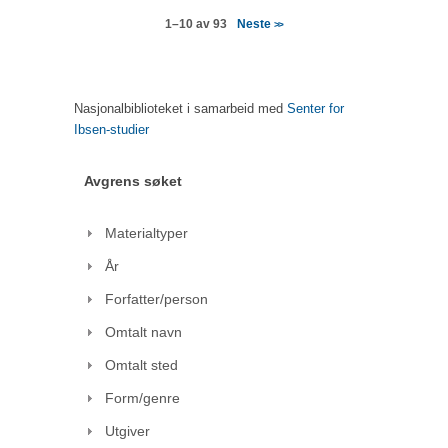
Neste
1–10 av 93
>>
Nasjonalbiblioteket i samarbeid med
Senter for
Ibsen-studier
Avgrens søket
Materialtyper
År
Forfatter/person
Omtalt navn
Omtalt sted
Form/genre
Utgiver