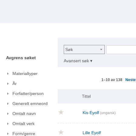
Søk
Avgrens søket
Avansert søk ▾
Materialtyper
Nest
1–10 av 138
År
Forfatter/person
Tittel
Generelt emneord
Kis Eyolf
(ungarsk)
Omtalt navn
Omtalt verk
Lille Eyolf
Form/genre