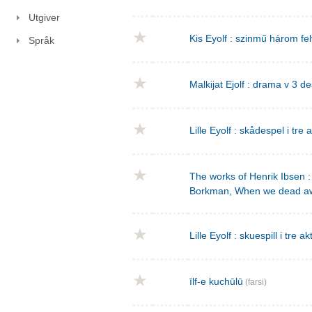
Utgiver
Kis Eyolf : szinmű három f
Språk
Malkijat Ejolf : drama v 3 de
Lille Eyolf : skådespel i tre 
The works of Henrik Ibsen : 
Borkman, When we dead a
Lille Eyolf : skuespill i tre ak
īlf-e kuchūlū
(farsi)