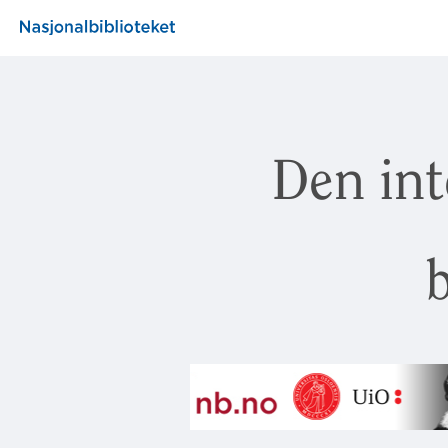
Den int
b