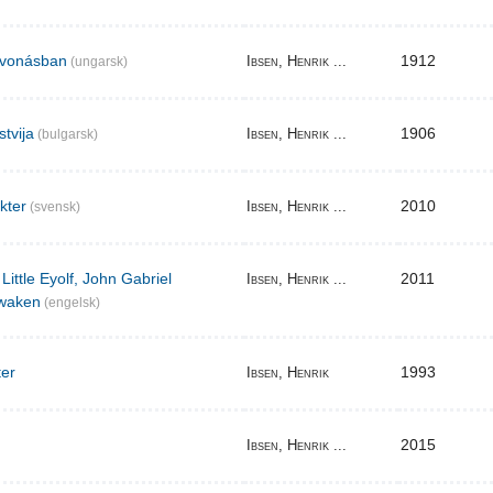
elvonásban
1912
Ibsen, Henrik ...
(ungarsk)
stvija
1906
Ibsen, Henrik ...
(bulgarsk)
akter
2010
Ibsen, Henrik ...
(svensk)
Little Eyolf, John Gabriel
2011
Ibsen, Henrik ...
waken
(engelsk)
ter
1993
Ibsen, Henrik
2015
Ibsen, Henrik ...