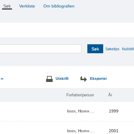
Søk
Verkliste
Om bibliografien
Søk
Søketips
Nullstill
e
Utskrift
Eksporter
>>
Forfatter/person
År
1999
Ibsen, Henrik ...
2001
Ibsen, Henrik ...