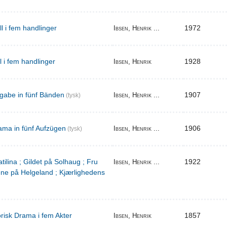
ill i fem handlinger
1972
Ibsen, Henrik ...
il i fem handlinger
1928
Ibsen, Henrik
gabe in fünf Bänden
1907
Ibsen, Henrik ...
(tysk)
ama in fünf Aufzügen
1906
Ibsen, Henrik ...
(tysk)
tilina ; Gildet på Solhaug ; Fru
1922
Ibsen, Henrik ...
ene på Helgeland ; Kjærlighedens
torisk Drama i fem Akter
1857
Ibsen, Henrik