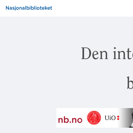
Den int
b