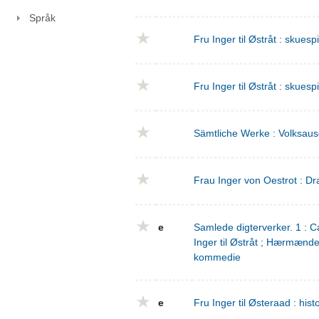
Språk
Fru Inger til Østråt : skuesp
Fru Inger til Østråt : skuesp
Sämtliche Werke : Volksaus
Frau Inger von Oestrot : Dr
e
Samlede digterverker. 1 : Ca
Inger til Østråt ; Hærmænd
kommedie
e
Fru Inger til Østeraad : his