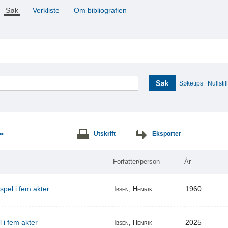
Søk
Verkliste
Om bibliografien
Søk
Søketips
Nullstill
Utskrift
Eksporter
>>
Forfatter/person
År
espel i fem akter
1960
Ibsen, Henrik ...
l i fem akter
2025
Ibsen, Henrik