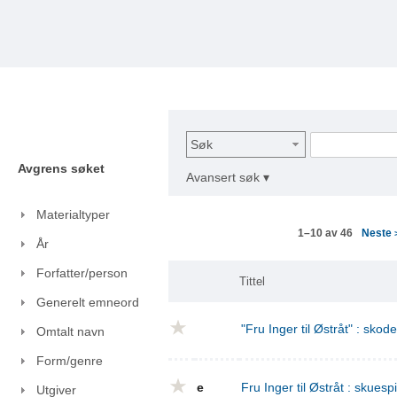
Søk
Avgrens søket
Avansert søk ▾
Materialtyper
Neste
1–10 av 46
År
Forfatter/person
Tittel
Generelt emneord
"Fru Inger til Østråt" : skod
Omtalt navn
Form/genre
e
Fru Inger til Østråt : skuespi
Utgiver