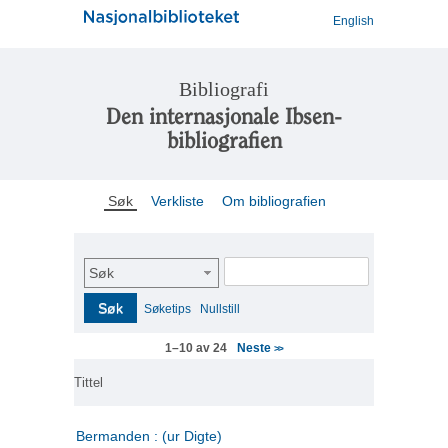
English
Bibliografi
Den internasjonale Ibsen-
bibliografien
Søk
Verkliste
Om bibliografien
Søk
Søk
Søketips
Nullstill
Neste
1–10 av 24
>>
Tittel
Bermanden : (ur Digte)