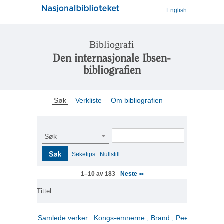
English
Bibliografi
Den internasjonale Ibsen-
bibliografien
Søk
Verkliste
Om bibliografien
Søk
Søk
Søketips
Nullstill
Neste
1–10 av 183
>>
Tittel
Samlede verker : Kongs-emnerne ; Brand ; Peer Gynt. 2