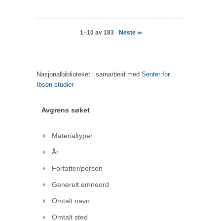
Neste
1–10 av 183
>>
Nasjonalbiblioteket i samarbeid med
Senter for
Ibsen-studier
Avgrens søket
Materialtyper
År
Forfatter/person
Generelt emneord
Omtalt navn
Omtalt sted