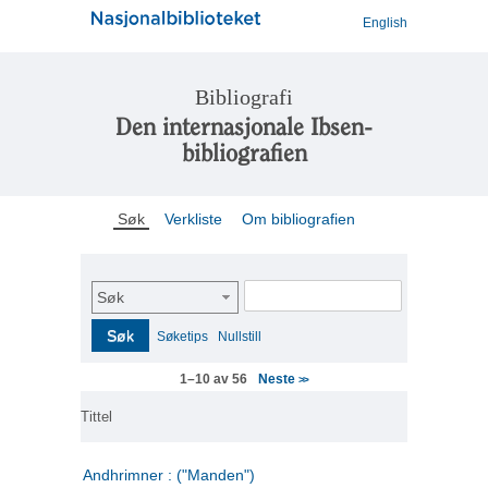
English
Bibliografi
Den internasjonale Ibsen-
bibliografien
Søk
Verkliste
Om bibliografien
Søk
Søk
Søketips
Nullstill
Neste
1–10 av 56
>>
Tittel
Andhrimner : ("Manden")