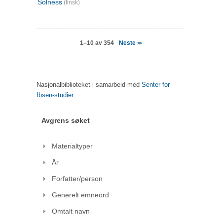
Solness
(finsk)
Neste
1–10 av 354
>>
Nasjonalbiblioteket i samarbeid med
Senter for
Ibsen-studier
Avgrens søket
Materialtyper
År
Forfatter/person
Generelt emneord
Omtalt navn