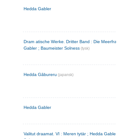
Hedda Gabler
Dram atische Werke. Dritter Band : Die Meerfrau ; Hedda
Gabler ; Baumeister Solness
(tysk)
Hedda Gâbureru
(japansk)
Hedda Gabler
Valitut draamat. VI : Meren tytär ; Hedda Gabler ; Rakentaj