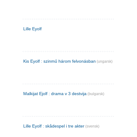
Lille Eyolf
Kis Eyolf : szinmű három felvonásban
(ungarsk)
Malkijat Ejolf : drama v 3 destvija
(bulgarsk)
Lille Eyolf : skådespel i tre akter
(svensk)