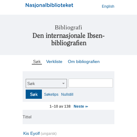
English
Bibliografi
Den internasjonale Ibsen-
bibliografien
Søk
Verkliste
Om bibliografien
Søk
Søk
Søketips
Nullstill
Neste
1–10 av 138
>>
Tittel
Kis Eyolf
(ungarsk)