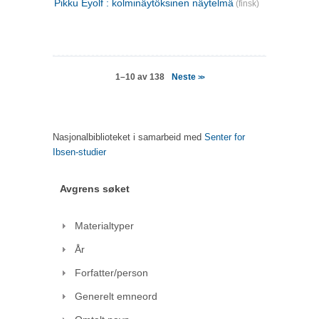
Pikku Eyolf : kolminäytöksinen näytelmä
(finsk)
Neste
1–10 av 138
>>
Nasjonalbiblioteket i samarbeid med
Senter for
Ibsen-studier
Avgrens søket
Materialtyper
År
Forfatter/person
Generelt emneord