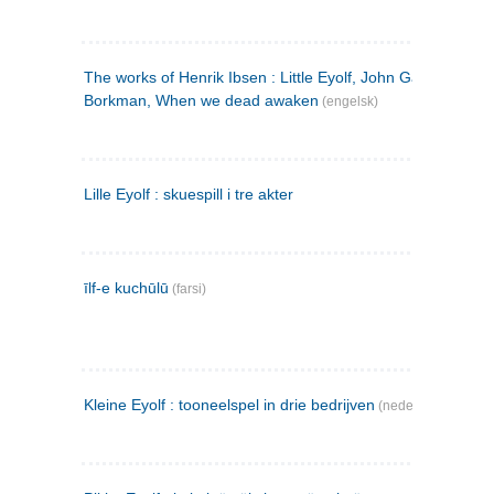
The works of Henrik Ibsen : Little Eyolf, John Gabriel
Borkman, When we dead awaken
(engelsk)
Lille Eyolf : skuespill i tre akter
īlf-e kuchūlū
(farsi)
Kleine Eyolf : tooneelspel in drie bedrijven
(nederlandsk)