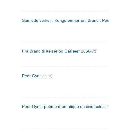
Samlede verker : Kongs-emnerne ; Brand ; Peer Gynt. 2
Fra Brand til Keiser og Galilæer 1866-73
Peer Gynt
(polsk)
Peer Gynt : poème dramatique en cinq actes
(fransk)