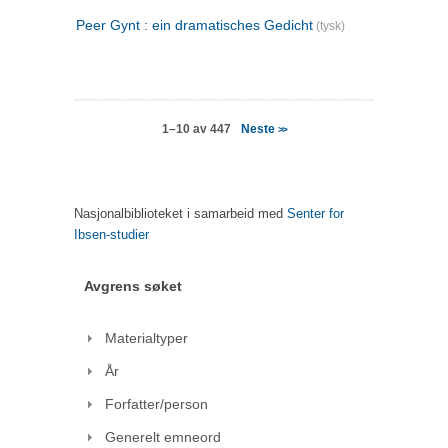
Peer Gynt : ein dramatisches Gedicht
(tysk)
Neste
1–10 av 447
>>
Nasjonalbiblioteket i samarbeid med
Senter for
Ibsen-studier
Avgrens søket
Materialtyper
År
Forfatter/person
Generelt emneord