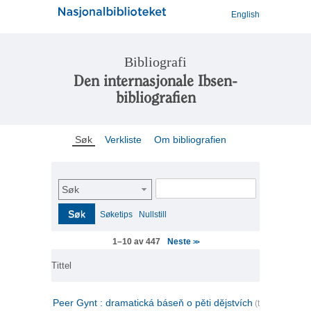
English
Bibliografi
Den internasjonale Ibsen-
bibliografien
Søk
Verkliste
Om bibliografien
Søk
Søk
Søketips
Nullstill
Neste
1–10 av 447
>>
Tittel
Peer Gynt : dramatická báseň o pěti dějstvích
(tsjekkisk)