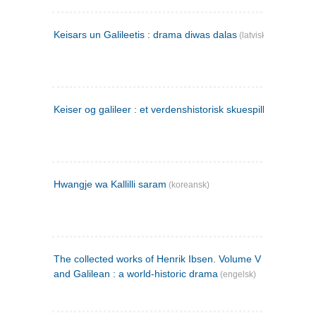
Keisars un Galileetis : drama diwas dalas
(latvisk)
Keiser og galileer : et verdenshistorisk skuespill (1873)
Hwangje wa Kallilli saram
(koreansk)
The collected works of Henrik Ibsen. Volume V : Emperor
and Galilean : a world-historic drama
(engelsk)