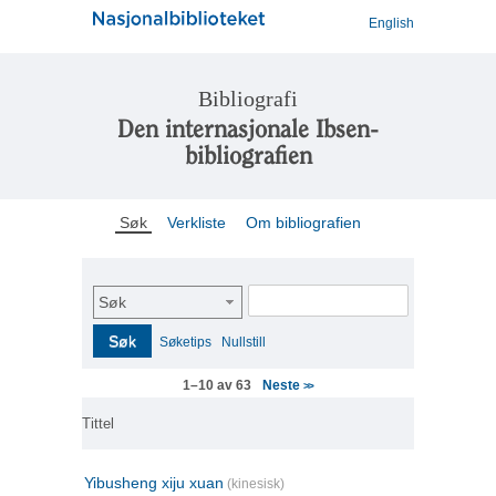
English
Bibliografi
Den internasjonale Ibsen-
bibliografien
Søk
Verkliste
Om bibliografien
Søk
Søk
Søketips
Nullstill
Neste
1–10 av 63
>>
Tittel
Yibusheng xiju xuan
(kinesisk)