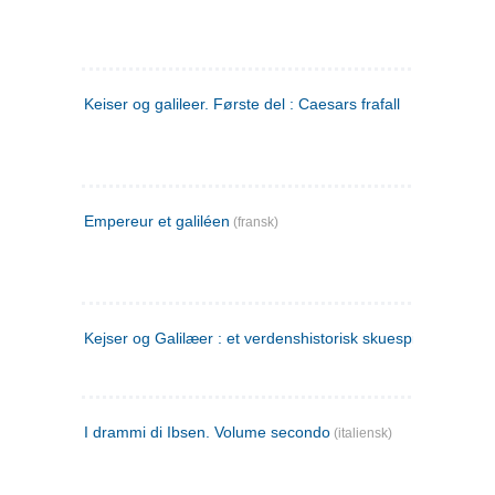
Keiser og galileer. Første del : Caesars frafall
Empereur et galiléen
(fransk)
Kejser og Galilæer : et verdenshistorisk skuespil
I drammi di Ibsen. Volume secondo
(italiensk)