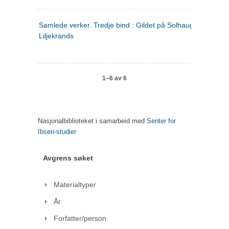
Samlede verker. Tredje bind : Gildet på Solhaug ; Olaf
Liljekrands
1–6 av 6
Nasjonalbiblioteket i samarbeid med
Senter for
Ibsen-studier
Avgrens søket
Materialtyper
År
Forfatter/person