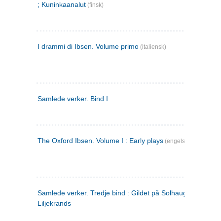
; Kuninkaanalut
(finsk)
I drammi di Ibsen. Volume primo
(italiensk)
Samlede verker. Bind I
The Oxford Ibsen. Volume I : Early plays
(engelsk)
Samlede verker. Tredje bind : Gildet på Solhaug ; Olaf
Liljekrands