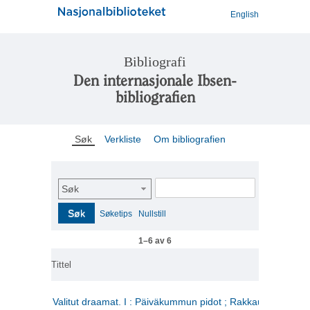
English
Bibliografi
Den internasjonale Ibsen-
bibliografien
Søk
Verkliste
Om bibliografien
Søk
Søk
Søketips
Nullstill
1–6 av 6
Tittel
Valitut draamat. I : Päiväkummun pidot ; Rakkauden kome