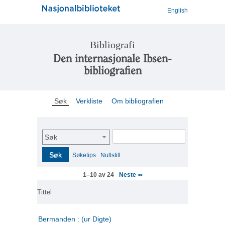
English
Bibliografi
Den internasjonale Ibsen-
bibliografien
Søk
Verkliste
Om bibliografien
Søk
Søk
Søketips
Nullstill
Neste
1–10 av 24
>>
Tittel
Bermanden : (ur Digte)