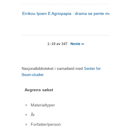
Errikou Ipsen E Agriopapia : drama se pente mere
(gresk)
Neste
1–10 av 347
>>
Nasjonalbiblioteket i samarbeid med
Senter for
Ibsen-studier
Avgrens søket
Materialtyper
År
Forfatter/person