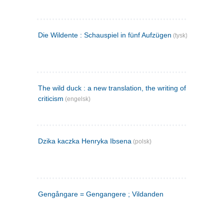
Die Wildente : Schauspiel in fünf Aufzügen
(tysk)
The wild duck : a new translation, the writing of the play,
criticism
(engelsk)
Dzika kaczka Henryka Ibsena
(polsk)
Gengångare = Gengangere ; Vildanden