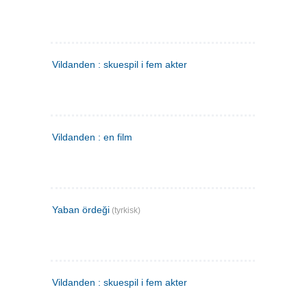
Vildanden : skuespil i fem akter
Vildanden : en film
Yaban ördeği
(tyrkisk)
Vildanden : skuespil i fem akter