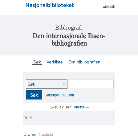
English
Bibliografi
Den internasjonale Ibsen-
bibliografien
Søk
Verkliste
Om bibliografien
Søk
Søk
Søketips
Nullstill
Neste
1–10 av 347
>>
Tittel
Drame
(kroatisk)