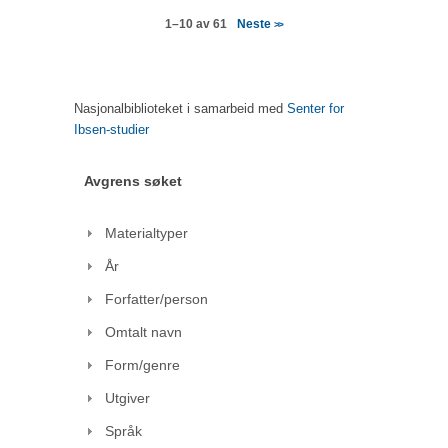
Neste
1–10 av 61
>>
Nasjonalbiblioteket i samarbeid med
Senter for
Ibsen-studier
Avgrens søket
Materialtyper
År
Forfatter/person
Omtalt navn
Form/genre
Utgiver
Språk