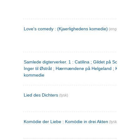
Love's comedy : (Kjaerlighedens komedie)
(engelsk)
Samlede digterverker. 1 : Catilina ; Gildet på Solhaug ; Fru
Inger til Østråt ; Hærmændene på Helgeland ; Kjærlighede
kommedie
Lied des Dichters
(tysk)
Komödie der Liebe : Komödie in drei Akten
(tysk)