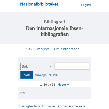
English
Bibliografi
Den internasjonale Ibsen-
bibliografien
Søk
Verkliste
Om bibliografien
Søk
Søk
Søketips
Nullstill
Neste
1–10 av 61
>>
Tittel
Kjærlighedens Komedie : komedie i tre akter