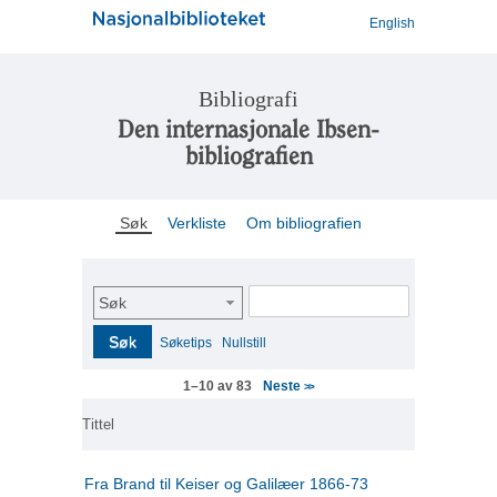
English
Bibliografi
Den internasjonale Ibsen-
bibliografien
Søk
Verkliste
Om bibliografien
Søk
Søk
Søketips
Nullstill
Neste
1–10 av 83
>>
Tittel
Fra Brand til Keiser og Galilæer 1866-73