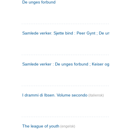
De unges forbund
Samlede verker. Sjette bind : Peer Gynt ; De unges Forbu
Samlede verker : De unges forbund ; Keiser og Galilæer. 3
I drammi di Ibsen. Volume secondo
(italiensk)
The league of youth
(engelsk)