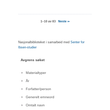
Neste
1–10 av 83
>>
Nasjonalbiblioteket i samarbeid med
Senter for
Ibsen-studier
Avgrens søket
Materialtyper
År
Forfatter/person
Generelt emneord
Omtalt navn