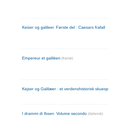
Keiser og galileer. Første del : Caesars frafall
Empereur et galiléen
(fransk)
Kejser og Galilæer : et verdenshistorisk skuespil
I drammi di Ibsen. Volume secondo
(italiensk)