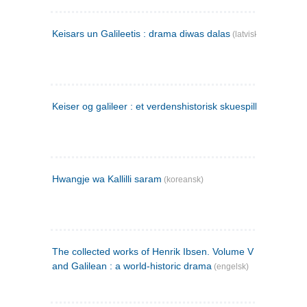
Keisars un Galileetis : drama diwas dalas
(latvisk)
Keiser og galileer : et verdenshistorisk skuespill (1873)
Hwangje wa Kallilli saram
(koreansk)
The collected works of Henrik Ibsen. Volume V : Emperor
and Galilean : a world-historic drama
(engelsk)