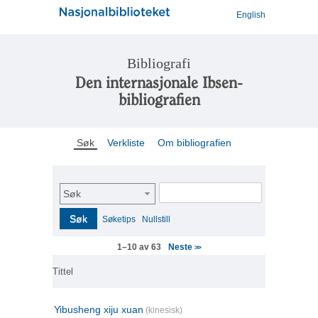
English
Bibliografi
Den internasjonale Ibsen-
bibliografien
Søk
Verkliste
Om bibliografien
Søk
Søk
Søketips
Nullstill
Neste
1–10 av 63
>>
Tittel
Yibusheng xiju xuan
(kinesisk)