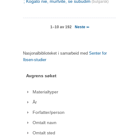
; Kogato nie, murtvite, se subudim
(bulgarsk)
Neste
1–10 av 192
>>
Nasjonalbiblioteket i samarbeid med
Senter for
Ibsen-studier
Avgrens søket
Materialtyper
År
Forfatter/person
Omtalt navn
Omtalt sted