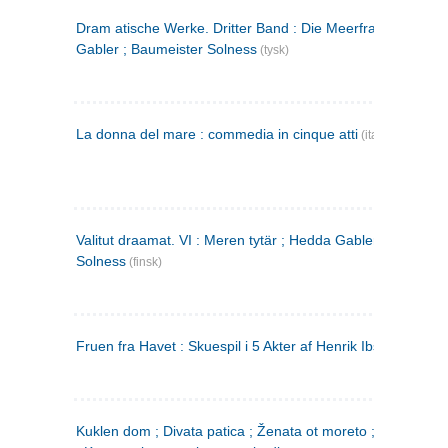
Dram atische Werke. Dritter Band : Die Meerfrau ; Hedda
Gabler ; Baumeister Solness
(tysk)
La donna del mare : commedia in cinque atti
(italiensk)
Valitut draamat. VI : Meren tytär ; Hedda Gabler ; Rakentaj
Solness
(finsk)
Fruen fra Havet : Skuespil i 5 Akter af Henrik Ibsen
Kuklen dom ; Divata patica ; Ženata ot moreto ; Malkijat Ejo