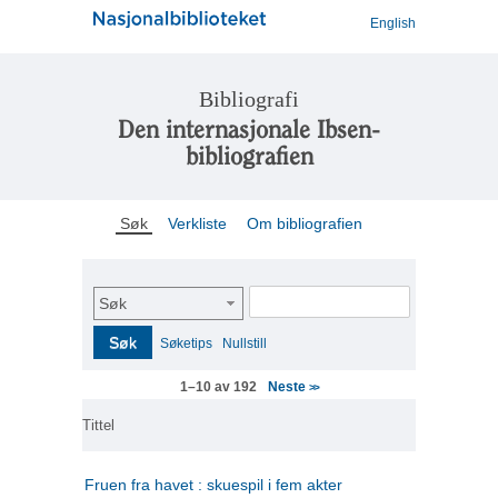
English
Bibliografi
Den internasjonale Ibsen-
bibliografien
Søk
Verkliste
Om bibliografien
Søk
Søk
Søketips
Nullstill
Neste
1–10 av 192
>>
Tittel
Fruen fra havet : skuespil i fem akter