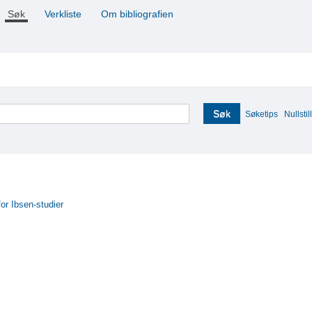
Søk
Verkliste
Om bibliografien
Søk
Søketips
Nullstill
for Ibsen-studier