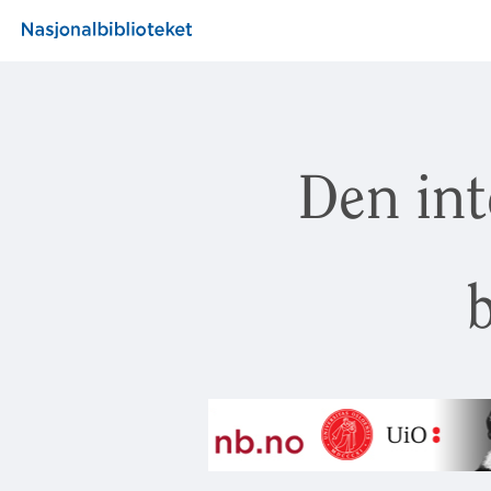
Den int
b