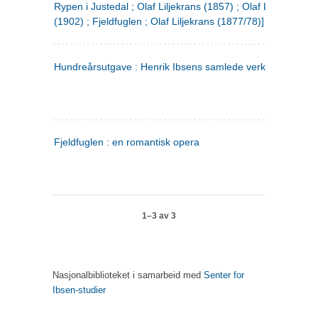
Rypen i Justedal ; Olaf Liljekrans (1857) ; Olaf Liljekrans
(1902) ; Fjeldfuglen ; Olaf Liljekrans (1877/78)]
Hundreårsutgave : Henrik Ibsens samlede verker. 3
Fjeldfuglen : en romantisk opera
1–3 av 3
Nasjonalbiblioteket i samarbeid med
Senter for
Ibsen-studier