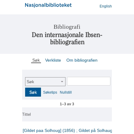
English
Bibliografi
Den internasjonale Ibsen-
bibliografien
Søk
Verkliste
Om bibliografien
Søk
Søk
Søketips
Nullstill
1–3 av 3
Tittel
[Gildet paa Solhoug] (1856) ; Gildet på Solhaug (1883) ;