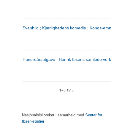
Svanhild ; Kjærlighedens komedie ; Kongs-emnerne
Hundreårsutgave : Henrik Ibsens samlede verker. 4
1–3 av 3
Nasjonalbiblioteket i samarbeid med
Senter for
Ibsen-studier