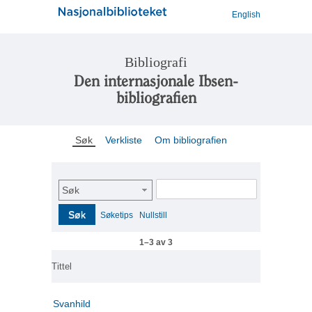
English
Bibliografi
Den internasjonale Ibsen-
bibliografien
Søk
Verkliste
Om bibliografien
Søk
Søk
Søketips
Nullstill
1–3 av 3
Tittel
Svanhild