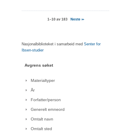
Neste
1–10 av 183
>>
Nasjonalbiblioteket i samarbeid med
Senter for
Ibsen-studier
Avgrens søket
Materialtyper
År
Forfatter/person
Generelt emneord
Omtalt navn
Omtalt sted