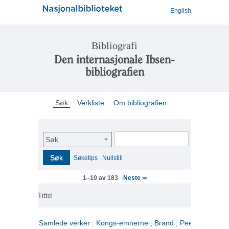
English
Bibliografi
Den internasjonale Ibsen-
bibliografien
Søk
Verkliste
Om bibliografien
Søk
Søk
Søketips
Nullstill
Neste
1–10 av 183
>>
Tittel
Samlede verker : Kongs-emnerne ; Brand ; Peer Gynt. 2