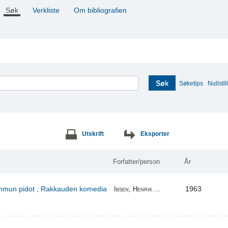
Søk
Verkliste
Om bibliografien
Søk
Søketips
Nullstill
Utskrift
Eksporter
Forfatter/person
År
kummun pidot ; Rakkauden komedia
1963
Ibsen, Henrik ...