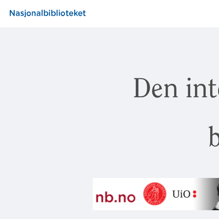
Den int
b