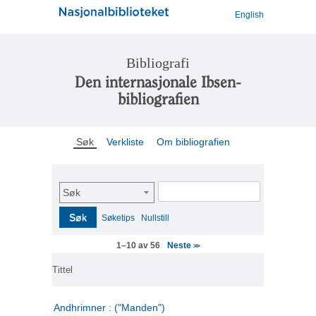
English
Bibliografi
Den internasjonale Ibsen-
bibliografien
Søk
Verkliste
Om bibliografien
Søk
Søk
Søketips
Nullstill
Neste
1–10 av 56
>>
Tittel
Andhrimner : ("Manden")