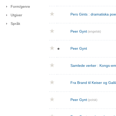
Form/genre
Pers Gints : dramatiska po
Utgiver
Språk
Peer Gynt
(engelsk)
e
Peer Gynt
Samlede verker : Kongs-emn
Fra Brand til Keiser og Gal
Peer Gynt
(polsk)