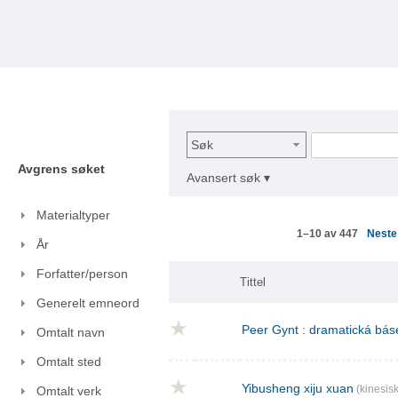
Søk
Avgrens søket
Avansert søk ▾
Materialtyper
Nest
1–10 av 447
År
Forfatter/person
Tittel
Generelt emneord
Peer Gynt : dramatická báse
Omtalt navn
Omtalt sted
Yibusheng xiju xuan
(kinesisk
Omtalt verk