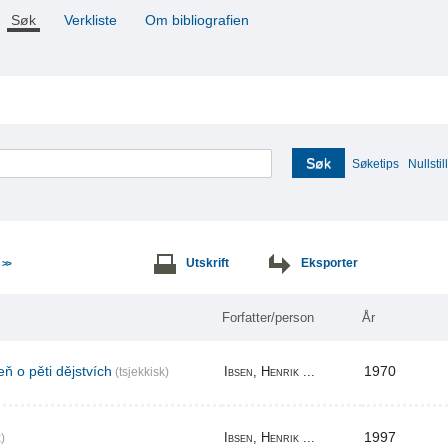
Søk
Verkliste
Om bibliografien
Søk
Søketips
Nullstill
e
Utskrift
Eksporter
>>
Forfatter/person
År
ň o pěti dějstvích
1970
Ibsen, Henrik ...
(tsjekkisk)
1997
Ibsen, Henrik ...
)