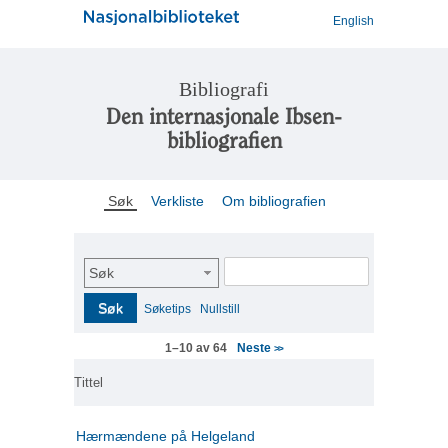
English
Bibliografi
Den internasjonale Ibsen-
bibliografien
Søk
Verkliste
Om bibliografien
Søk
Søk
Søketips
Nullstill
Neste
1–10 av 64
>>
Tittel
Hærmændene på Helgeland