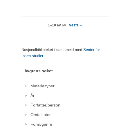
Neste
1–10 av 64
>>
Nasjonalbiblioteket i samarbeid med
Senter for
Ibsen-studier
Avgrens søket
Materialtyper
År
Forfatter/person
Omtalt sted
Form/genre