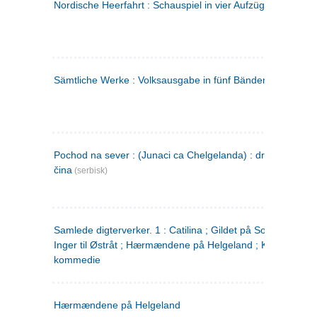
Nordische Heerfahrt : Schauspiel in vier Aufzügen
(tysk)
Sämtliche Werke : Volksausgabe in fünf Bänden
(tysk)
Pochod na sever : (Junaci ca Chelgelanda) : drama u četiri
čina
(serbisk)
Samlede digterverker. 1 : Catilina ; Gildet på Solhaug ; Fru
Inger til Østråt ; Hærmændene på Helgeland ; Kjærlighede
kommedie
Hærmændene på Helgeland