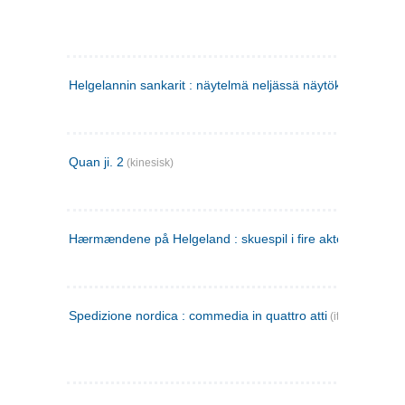
Helgelannin sankarit : näytelmä neljässä näytöksessä
(finsk
Quan ji. 2
(kinesisk)
Hærmændene på Helgeland : skuespil i fire akter
Spedizione nordica : commedia in quattro atti
(italiensk)