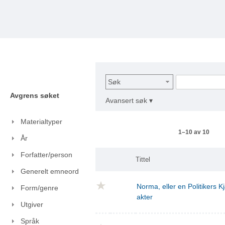
Søk
Avgrens søket
Avansert søk ▾
Materialtyper
1–10 av 10
År
Forfatter/person
Tittel
Generelt emneord
Norma, eller en Politikers Kj
Form/genre
akter
Utgiver
Språk