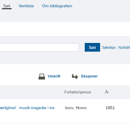
Søk
Verkliste
Om bibliografien
Søk
Søketips
Nullstill
Utskrift
Eksporter
Forfatter/person
År
ærlighed : musik-tragedie i tre
1851
Ibsen, Henrik