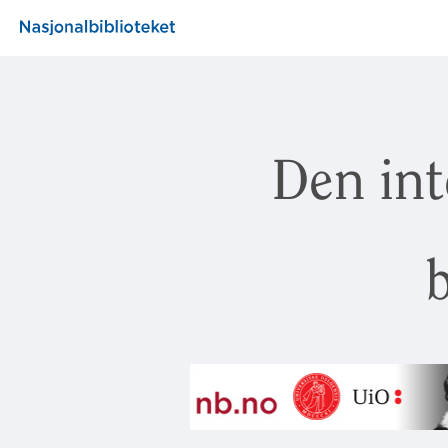
Den int
b