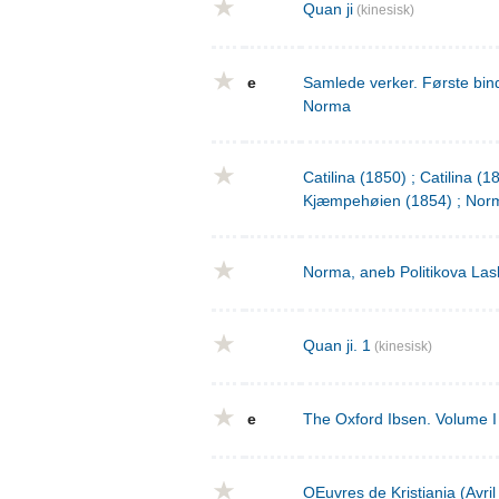
Quan ji
(kinesisk)
e
Samlede verker. Første bind
Norma
Catilina (1850) ; Catilina (
Kjæmpehøien (1854) ; Norm
Norma, aneb Politikova Las
Quan ji. 1
(kinesisk)
e
The Oxford Ibsen. Volume I 
OEuvres de Kristiania (Avri