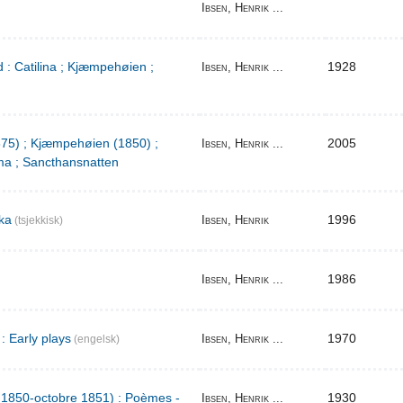
Ibsen, Henrik ...
 : Catilina ; Kjæmpehøien ;
1928
Ibsen, Henrik ...
1875) ; Kjæmpehøien (1850) ;
2005
Ibsen, Henrik ...
a ; Sancthansnatten
ka
1996
Ibsen, Henrik
(tsjekkisk)
1986
Ibsen, Henrik ...
: Early plays
1970
Ibsen, Henrik ...
(engelsk)
l 1850-octobre 1851) : Poèmes -
1930
Ibsen, Henrik ...