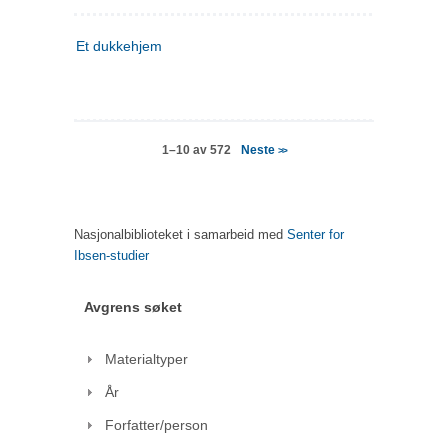
Et dukkehjem
Neste
1–10 av 572
>>
Nasjonalbiblioteket i samarbeid med
Senter for
Ibsen-studier
Avgrens søket
Materialtyper
År
Forfatter/person