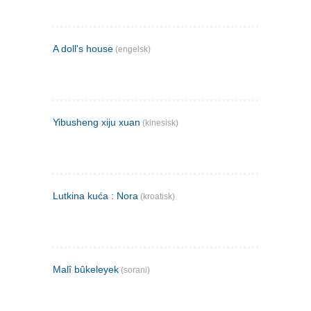
A doll's house
(engelsk)
Yibusheng xiju xuan
(kinesisk)
Lutkina kuća : Nora
(kroatisk)
Malî bûkeleyek
(sorani)