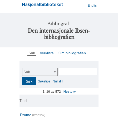
English
Bibliografi
Den internasjonale Ibsen-
bibliografien
Søk
Verkliste
Om bibliografien
Søk
Søk
Søketips
Nullstill
Neste
1–10 av 572
>>
Tittel
Drame
(kroatisk)