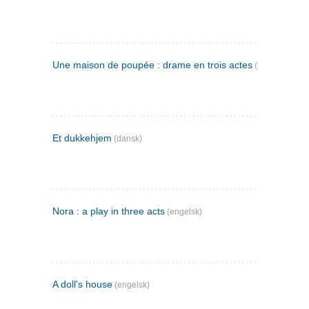
Une maison de poupée : drame en trois actes
(fransk)
Et dukkehjem
(dansk)
Nora : a play in three acts
(engelsk)
A doll's house
(engelsk)