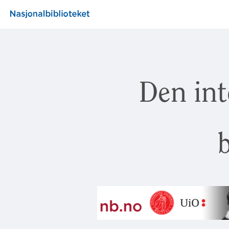
Den int
b