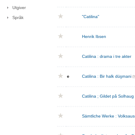
Utgiver
"Catilina"
Språk
Henrik Ibsen
Catilina : drama i tre akter
e
Catilina : Bir halk düşmani
(t
Catilina ; Gildet på Solhaug
Sämtliche Werke : Volksaus