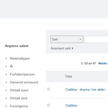
Søk
Avgrens søket
Avansert søk ▾
Materialtyper
Neste
1–10 av 47
År
Forfatter/person
Tittel
Generelt emneord
Catilina : drama i tre akter
Omtalt navn
Omtalt verk
Catilina
Form/genre