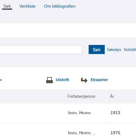
Søk
Verkliste
Om bibliografien
Søk
Søketips
Nullstill
Utskrift
Eksporter
>>
Forfatter/person
År
1913
Ibsen, Henrik
1975
Ibsen, Henrik ...