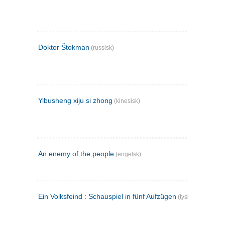
Doktor Štokman
(russisk)
Yibusheng xiju si zhong
(kinesisk)
An enemy of the people
(engelsk)
Ein Volksfeind : Schauspiel in fünf Aufzügen
(tysk)