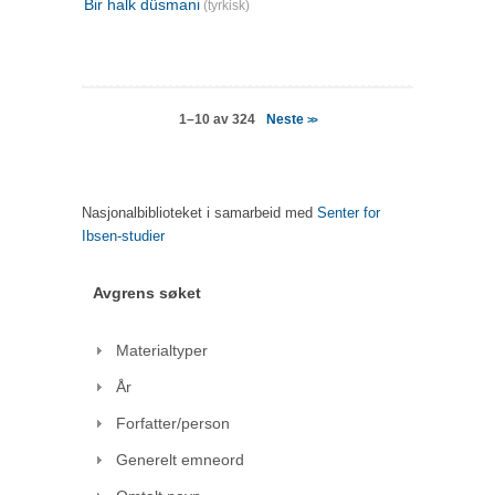
Bir halk düsmani
(tyrkisk)
Neste
1–10 av 324
>>
Nasjonalbiblioteket i samarbeid med
Senter for
Ibsen-studier
Avgrens søket
Materialtyper
År
Forfatter/person
Generelt emneord