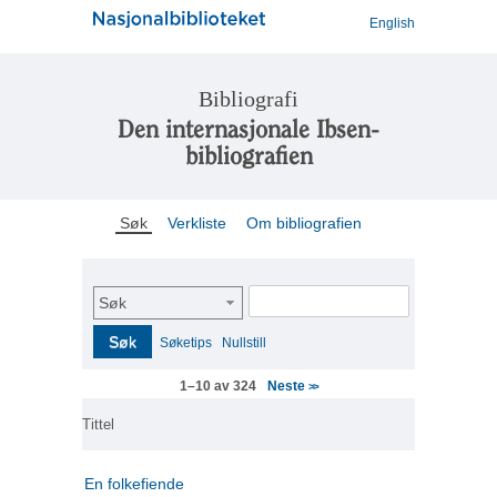
English
Bibliografi
Den internasjonale Ibsen-
bibliografien
Søk
Verkliste
Om bibliografien
Søk
Søk
Søketips
Nullstill
Neste
1–10 av 324
>>
Tittel
En folkefiende