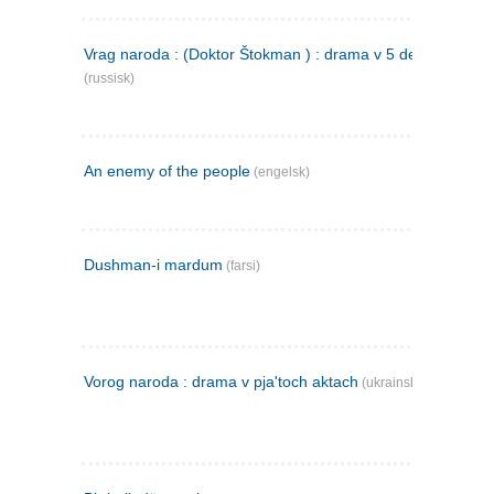
Vrag naroda : (Doktor Štokman ) : drama v 5 dejstvijach
(russisk)
An enemy of the people
(engelsk)
Dushman-i mardum
(farsi)
Vorog naroda : drama v pja'toch aktach
(ukrainsk)