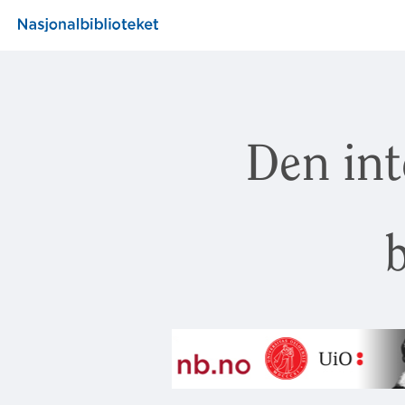
Den int
b