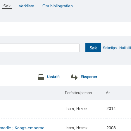
Søk
Verkliste
Om bibliografien
Søk
Søketips
Nullstill
Utskrift
Eksporter
Forfatter/person
År
2014
Ibsen, Henrik ...
komedie ; Kongs-emnerne
2008
Ibsen, Henrik ...