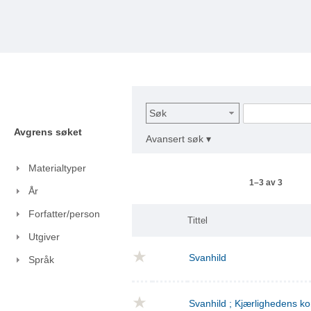
Søk
Avgrens søket
Avansert søk ▾
Materialtyper
1–3 av 3
År
Forfatter/person
Tittel
Utgiver
Svanhild
Språk
Svanhild ; Kjærlighedens 