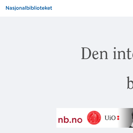
Den int
b