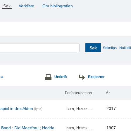
Søk
Verkliste
Om bibliografien
Søk
Søketips
Nullstill
e
Utskrift
Eksporter
>>
Forfatter/person
År
piel in drei Akten
2017
Ibsen, Henrik ...
(tysk)
r Band : Die Meerfrau ; Hedda
1907
Ibsen, Henrik ...