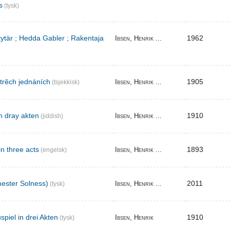
s
(tysk)
 tytär ; Hedda Gabler ; Rakentaja
1962
Ibsen, Henrik ...
 trěch jednáních
1905
Ibsen, Henrik ...
(tsjekkisk)
n dray akten
1910
Ibsen, Henrik ...
(jiddish)
in three acts
1893
Ibsen, Henrik ...
(engelsk)
ester Solness)
2011
Ibsen, Henrik ...
(tysk)
piel in drei Akten
1910
Ibsen, Henrik
(tysk)