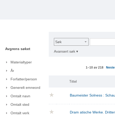
Søk
Avgrens søket
Avansert søk ▾
Materialtyper
Nest
1–10 av 218
År
Forfatter/person
Tittel
Generelt emneord
Baumeister Solness : Schaus
Omtalt navn
Omtalt sted
Dram atische Werke. Dritte
Omtalt verk