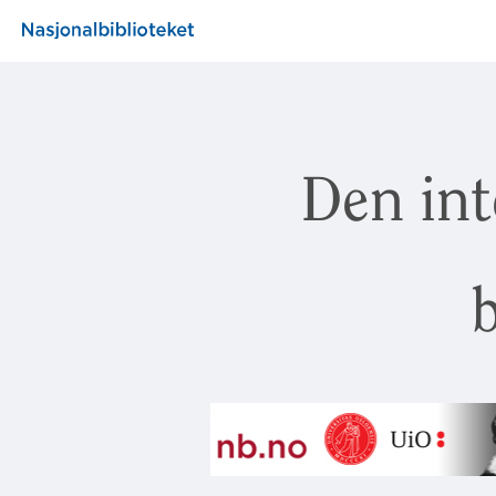
Den int
b