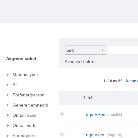
Søk
Avgrens søket
Avansert søk ▾
Materialtyper
Neste
1–10 av 69
År
Forfatter/person
Tittel
Generelt emneord
Terje Viken
(engelsk)
Omtalt navn
Omtalt verk
Terje Vigen
(engelsk)
Form/genre