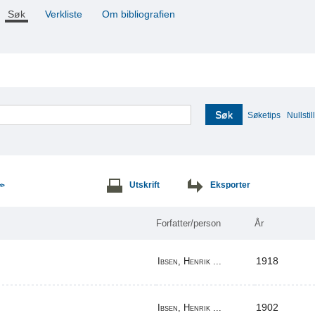
Søk
Verkliste
Om bibliografien
Søk
Søketips
Nullstill
Utskrift
Eksporter
>>
Forfatter/person
År
1918
Ibsen, Henrik ...
1902
Ibsen, Henrik ...