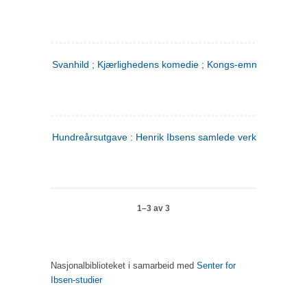
Svanhild ; Kjærlighedens komedie ; Kongs-emnerne
Hundreårsutgave : Henrik Ibsens samlede verker. 4
1–3 av 3
Nasjonalbiblioteket i samarbeid med
Senter for
Ibsen-studier