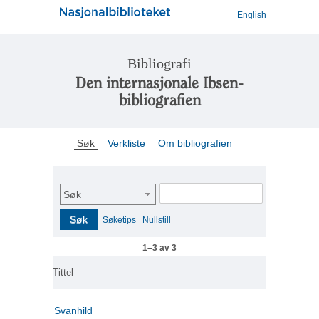
English
Bibliografi
Den internasjonale Ibsen-
bibliografien
Søk
Verkliste
Om bibliografien
Søk
Søk
Søketips
Nullstill
1–3 av 3
Tittel
Svanhild